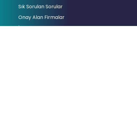
Sık Sorulan Sorular
Onay Alan Firmalar
İletişim
Bağlantılar
Cumhurbaşkanlığı
Hazine ve Maliye Bakanlığı
Gelir İdaresi Başkanlığı
Dijital Vergi Dairesi