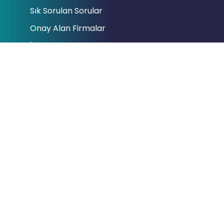
Sık Sorulan Sorular
Onay Alan Firmalar
İletişim
Bağlantılar
Cumhurbaşkanlığı
Hazine ve Maliye Bakanlığı
Gelir İdaresi Başkanlığı
Dijital Vergi Dairesi