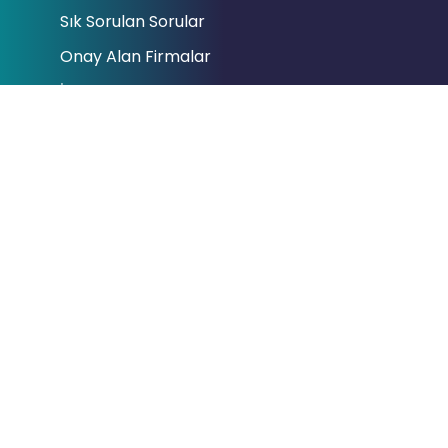
Sık Sorulan Sorular
Onay Alan Firmalar
İletişim
Bağlantılar
Cumhurbaşkanlığı
Hazine ve Maliye Bakanlığı
Gelir İdaresi Başkanlığı
Dijital Vergi Dairesi