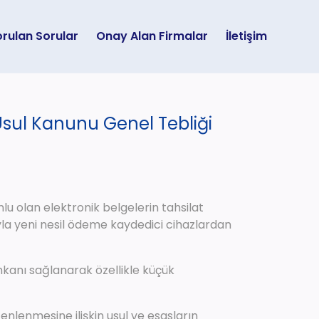
orulan Sorular
Onay Alan Firmalar
İletişim
 Usul Kanunu Genel Tebliği
lu olan elektronik belgelerin tahsilat
yla yeni nesil ödeme kaydedici cihazlardan
kanı sağlanarak özellikle küçük
nlenmesine ilişkin usul ve esasların