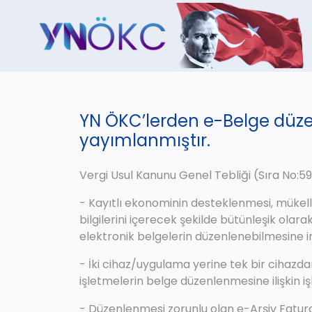
YN ÖKC’lerden e-Belge düzenl
yayımlanmıştır.
Vergi Usul Kanunu Genel Tebliği (Sıra No:593
- Kayıtlı ekonominin desteklenmesi, mükellef
bilgilerini içerecek şekilde bütünleşik ola
elektronik belgelerin düzenlenebilmesine 
- İki cihaz/uygulama yerine tek bir cihaz
işletmelerin belge düzenlenmesine ilişkin işl
- Düzenlenmesi zorunlu olan e-Arşiv Fatura