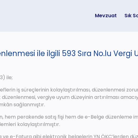
Mevzuat
Sık S
enmesi ile ilgili 593 Sıra No.lu Vergi
) ile;
lerin iş süreçlerinin kolaylaştırılması, düzenlenmesi zorun
rak düzenlenmesi, vergiye uyum düzeyinin artırılması amacı
imkân sağlanmıştır.
dan, hem perakende satış fişi hem de e-Belge düzenleme im
emleri kolaylaştırılmıştır.
 ve e-Fatura gibi elektronik belgelerin YN ÖKC’lerden düze