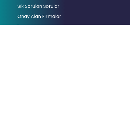
Sık Sorulan Sorular
Onay Alan Firmalar
İletişim
Bağlantılar
Cumhurbaşkanlığı
Hazine ve Maliye Bakanlığı
Gelir İdaresi Başkanlığı
Dijital Vergi Dairesi