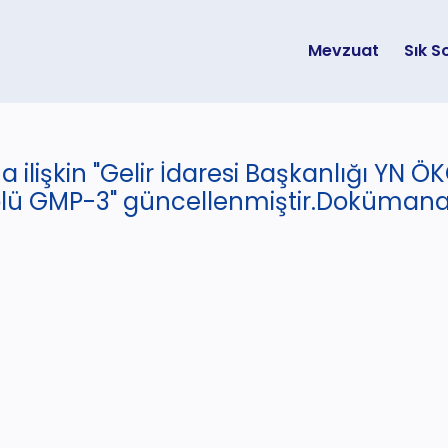
Mevzuat
Sık S
 ilişkin "Gelir İdaresi Başkanlığı YN 
lü GMP-3" güncellenmiştir.Dokümana u